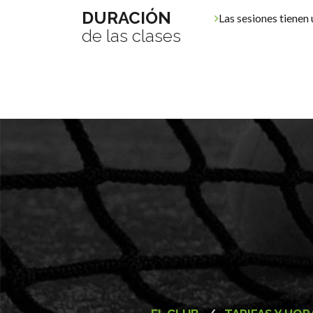
DURACIÓN
Las sesiones tienen
de las clases