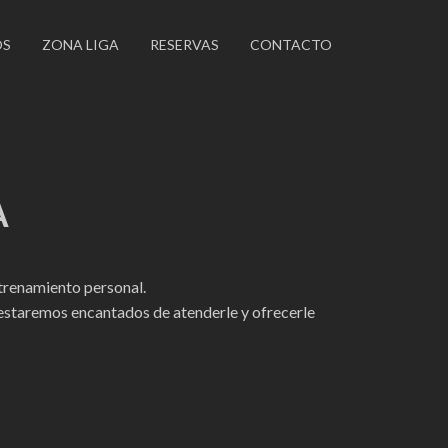
OS
ZONA LIGA
RESERVAS
CONTACTO
A
ntrenamiento personal.
 estaremos encantados de atenderle y ofrecerle