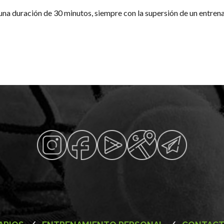
 una duración de 30 minutos, siempre con la supersión de un entren