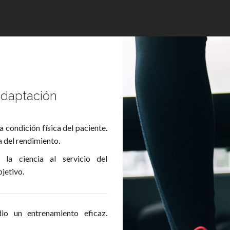
adaptación
a condición física del paciente.
a del rendimiento.
la ciencia al servicio del
jetivo.
io un entrenamiento eficaz.